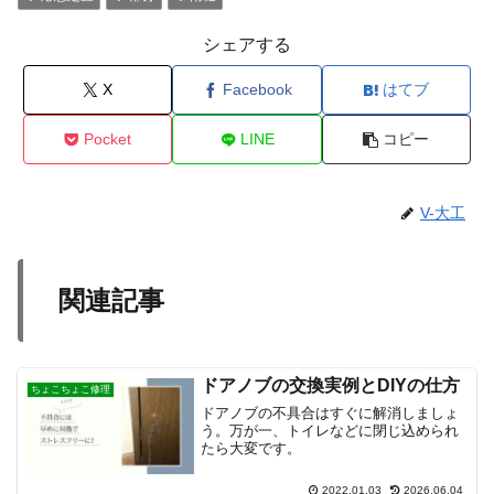
シェアする
X
Facebook
はてブ
Pocket
LINE
コピー
V-大工
関連記事
ドアノブの交換実例とDIYの仕方
ちょこちょこ修理
ドアノブの不具合はすぐに解消しましょ
う。万が一、トイレなどに閉じ込められ
たら大変です。
2022.01.03
2026.06.04