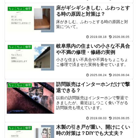
床がギシギシきしむ、ふわっとす
ちょこちょこ修理
る時の原因と対策は？
床がきしむ、ふわっとする時の原因と対
策について。
2019.08.18
2026.06.05
岐阜県内の住まいの小さな不具合
ちょこちょこ修理
や不満の修理・修繕の実例
小さな住まい不具合や不満をちょこちょ
こ修理で済ませた実例を乗せています。
2025.08.24
2026.06.04
訪問販売はインターホンだけで撃
ちょこちょこ修理
退できる？
以前の訪問販売はインターホンで撃退で
きましたが、最近はしつこく食い下がる
訪問販売も増えています。
2019.08.03
2026.06.05
木製の引き戸が重い、開けにくい
ちょこちょこ修理
時の対策は？DIYでも大丈夫？