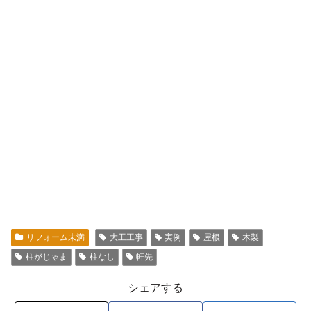
リフォーム未満
大工工事
実例
屋根
木製
柱がじゃま
柱なし
軒先
シェアする