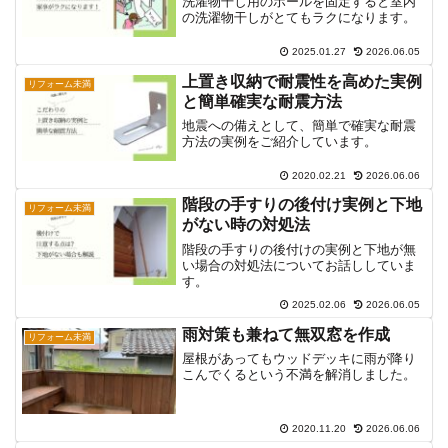
洗濯物干し用のポールを固定すると室内
の洗濯物干しがとてもラクになります。
2025.01.27
2026.06.05
上置き収納で耐震性を高めた実例
リフォーム未満
と簡単確実な耐震方法
地震への備えとして、簡単で確実な耐震
方法の実例をご紹介しています。
2020.02.21
2026.06.06
階段の手すりの後付け実例と下地
リフォーム未満
がない時の対処法
階段の手すりの後付けの実例と下地が無
い場合の対処法についてお話ししていま
す。
2025.02.06
2026.06.05
雨対策も兼ねて無双窓を作成
リフォーム未満
屋根があってもウッドデッキに雨が降り
こんでくるという不満を解消しました。
2020.11.20
2026.06.06