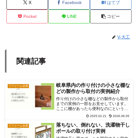
X
Facebook
はてブ
Pocket
LINE
コピー
V-大工
関連記事
岐阜県内の作り付けの小さな棚な
リフォーム未満
どの製作から取付の実例紹介
作り付けの小さな棚などの製作から取付
までの実例の一部をお見せしています。
ここに棚があったら便利なのにというご
要望にお応えします。
2025.02.21
2026.06.05
落ちない、倒れない、洗濯物干し
リフォーム未満
ポールの取り付け実例