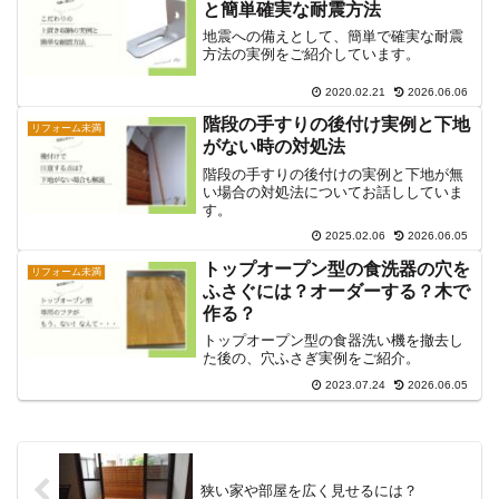
と簡単確実な耐震方法
地震への備えとして、簡単で確実な耐震
方法の実例をご紹介しています。
2020.02.21
2026.06.06
階段の手すりの後付け実例と下地
リフォーム未満
がない時の対処法
階段の手すりの後付けの実例と下地が無
い場合の対処法についてお話ししていま
す。
2025.02.06
2026.06.05
トップオープン型の食洗器の穴を
リフォーム未満
ふさぐには？オーダーする？木で
作る？
トップオープン型の食器洗い機を撤去し
た後の、穴ふさぎ実例をご紹介。
2023.07.24
2026.06.05
狭い家や部屋を広く見せるには？