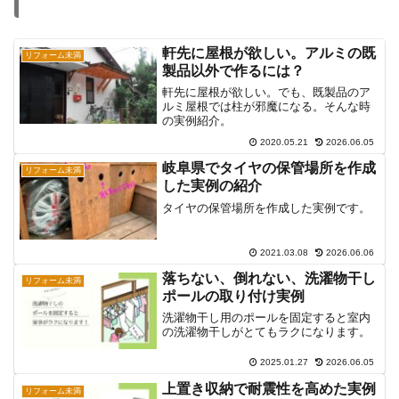
軒先に屋根が欲しい。アルミの既
リフォーム未満
製品以外で作るには？
軒先に屋根が欲しい。でも、既製品のア
ルミ屋根では柱が邪魔になる。そんな時
の実例紹介。
2020.05.21
2026.06.05
岐阜県でタイヤの保管場所を作成
リフォーム未満
した実例の紹介
タイヤの保管場所を作成した実例です。
2021.03.08
2026.06.06
落ちない、倒れない、洗濯物干し
リフォーム未満
ポールの取り付け実例
洗濯物干し用のポールを固定すると室内
の洗濯物干しがとてもラクになります。
2025.01.27
2026.06.05
上置き収納で耐震性を高めた実例
リフォーム未満