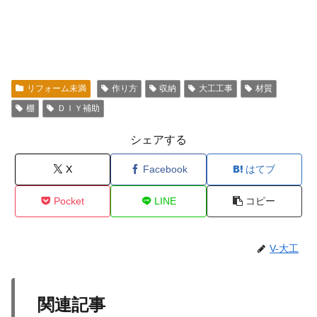
リフォーム未満
作り方
収納
大工工事
材質
棚
ＤＩＹ補助
シェアする
X
Facebook
はてブ
Pocket
LINE
コピー
V-大工
関連記事