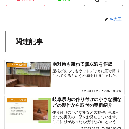
V-大工
関連記事
雨対策も兼ねて無双窓を作成
リフォーム未満
屋根があってもウッドデッキに雨が降り
こんでくるという不満を解消しました。
2020.11.20
2026.06.06
岐阜県内の作り付けの小さな棚な
リフォーム未満
どの製作から取付の実例紹介
作り付けの小さな棚などの製作から取付
までの実例の一部をお見せしています。
ここに棚があったら便利なのにというご
要望にお応えします。
2025.02.21
2026.06.05