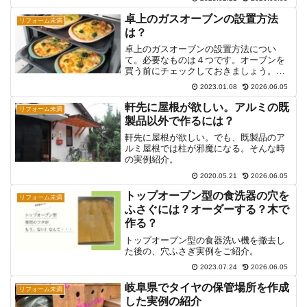
卓上のガスオーブンの設置方法
リフォーム未満
は？
卓上のガスオーブンの設置方法につい
て。必要なものは４つです。オーブンを
買う前にチェックしておきましょう。ま
た、設置条件が合わなくても、岐阜県内
2023.01.08
2026.06.05
なら現場確認いたします。
軒先に屋根が欲しい。アルミの既
リフォーム未満
製品以外で作るには？
軒先に屋根が欲しい。でも、既製品のア
ルミ屋根では柱が邪魔になる。そんな時
の実例紹介。
2020.05.21
2026.06.05
トップオープン型の食洗器の穴を
リフォーム未満
ふさぐには？オーダーする？木で
作る？
トップオープン型の食器洗い機を撤去し
た後の、穴ふさぎ実例をご紹介。
2023.07.24
2026.06.05
岐阜県でタイヤの保管場所を作成
リフォーム未満
した実例の紹介